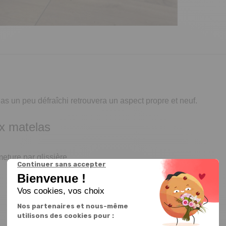
las un peu défraîchi retrouvera un aspect propre et neuf.
ux matelas
eture par glissière.