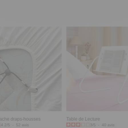
ttache draps-housses
Table de Lecture
4.2
/
5
-
52
avis
3
/
5
-
40
avis