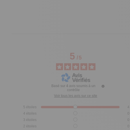
5
/
5
Basé sur
4
avis soumis à un
contrôle
Voir tous les avis sur ce site
5
étoiles
4
4
étoiles
0
3
étoiles
0
2
étoiles
0