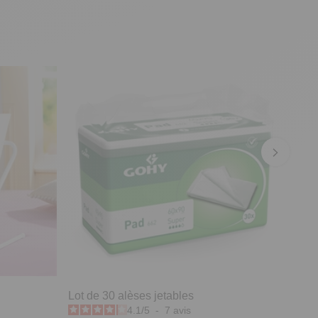
Lot de 30 alèses jetables
4.1
/
5
-
7
avis