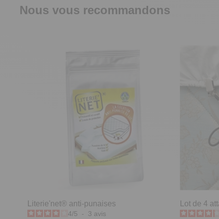
Nous vous recommandons
Literie'net® anti-punaises
Lot de 4 a
4
/
5
-
3
avis