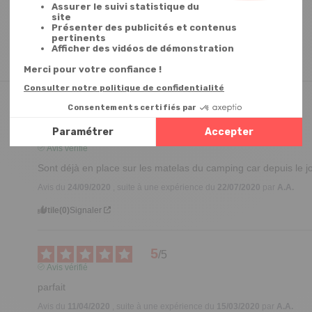
5
/
5
Avis vérifié
Sont déjà en place sur les matelas du camping car depuis le jou
Avis du
24/09/2020
, suite à une expérience du
22/07/2020
par
A.A.
Utile
(0)
Signaler
5
/
5
Avis vérifié
parfait
Avis du
11/04/2020
, suite à une expérience du
15/03/2020
par
A.A.