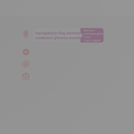
Service
navigation:faq.contact.phone
common:phone.cost€
common:phone.number
/ min
+ prix appel