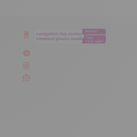
Service
navigation:faq.contact.phone
common:phone.cost€
common:phone.number
/ min
+ prix appel