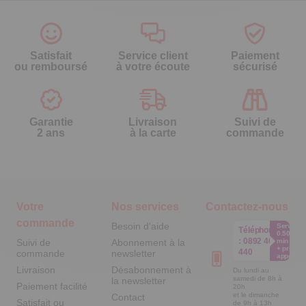
Satisfait
Service client
Paiement
ou remboursé
à votre écoute
sécurisé
Garantie
Livraison
Suivi de
2 ans
à la carte
commande
Votre
Nos services
Contactez-nous
commande
Besoin d'aide
Service
Téléphone
0.50€ /
:
0892 460
Suivi de
Abonnement à la
min
+ prix
440
commande
newsletter
appel
Livraison
Désabonnement à
Du lundi au
samedi de 8h à
la newsletter
Paiement facilité
20h
et le dimanche
Contact
Satisfait ou
de 9h à 13h