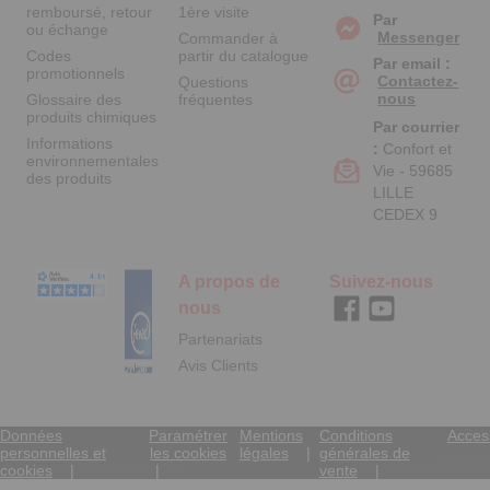
remboursé, retour
1ère visite
Par
ou échange
Messenger
Commander à
Codes
partir du catalogue
Par email :
promotionnels
Contactez-
Questions
nous
Glossaire des
fréquentes
produits chimiques
Par courrier
Informations
:
Confort et
environnementales
Vie - 59685
des produits
LILLE
CEDEX 9
A propos de
Suivez-nous
nous
Partenariats
Avis Clients
Données
Paramétrer
Mentions
Conditions
Access
personnelles et
les cookies
légales
générales de
cookies
vente