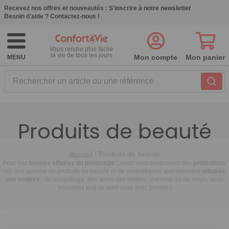
Recevez nos offres et nouveautés :
S'inscrire à notre newsletter
Besoin d'aide ?
Contactez-nous !
Vous rendre plus facile
la vie de tous les jours
Mon compte
Mon panier
MENU
Rechercher un article ou une référence
Produits de beauté
Accueil
/
Produits de beauté
Pour nos
bonnes affaires du printemps
*, nous vous proposons des
promotions
sur une gamme de produits de beauté et de cosmétiques spécialement
adaptée
aux seniors
: du maquillage, des soins des ongles, cheveux ou du corps, vous
trouverez tout ce dont vous avez besoin !