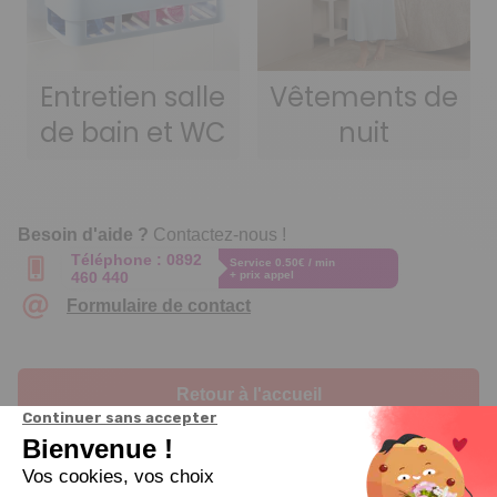
Entretien salle
Vêtements de
de bain et WC
nuit
Besoin d'aide ?
Contactez-nous !
Téléphone :
0892
Service 0.50€ / min
460 440
+ prix appel
Formulaire de contact
Retour à l'accueil