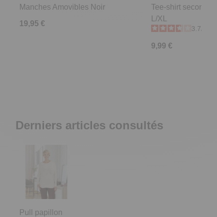
Manches Amovibles Noir
Tee-shirt seconde p
L/XL
19,95 €
3.7
/
5
-
9,99 €
Derniers articles consultés
Pull papillon