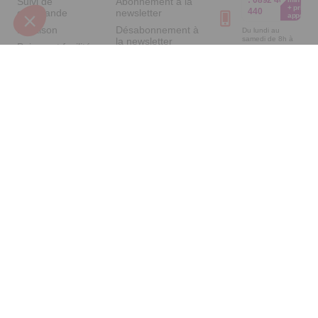
Suivi de
Abonnement à la
+ prix
440
commande
newsletter
appel
Livraison
Désabonnement à
Du lundi au
samedi de 8h à
la newsletter
Paiement facilité
20h
et le dimanche
Contact
Satisfait ou
de 9h à 13h
remboursé, retour
1ère visite
Par
ou échange
Messenger
Commander à
Codes
partir du catalogue
Par email :
promotionnels
Contactez-
Questions
nous
Glossaire des
fréquentes
produits chimiques
Par courrier
Informations
:
Confort et
environnementales
Vie - 59685
des produits
LILLE
CEDEX 9
A propos de
Suivez-nous
nous
Partenariats
Avis Clients