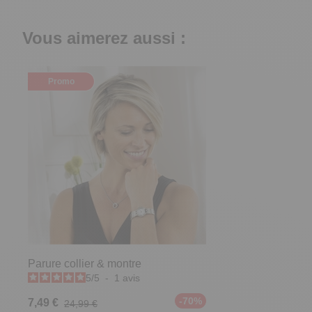
Vous aimerez aussi :
Promo
Parure collier & montre
5
/
5
-
1
avis
-70%
7,49 €
24,99 €