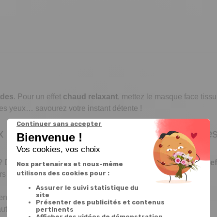
ndes
. Pour un effet
chaud relaxant
, mettez le masque face tissu
 les yeux… savourez votre instant détente !
 et évacuez le stress en quelques minute
? Découvrez notre lot de
2 masques relaxants
! Profitez d'un
e
rs de polyester vous offriront un confort optimal.
 en polyester
uto agrippante : 7 cm