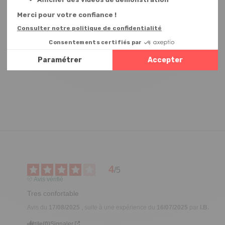
4
/
5
Avis vérifié
Tres confortable
Avis du
17/08/2025
, suite à une expérience du
16/07/2025
par
I.B.
Utile
(0)
Signaler