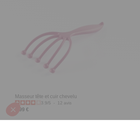
Masseur tête et cuir chevelu
3.9
/
5
-
12
avis
6,99 €
Nous vous recommandons