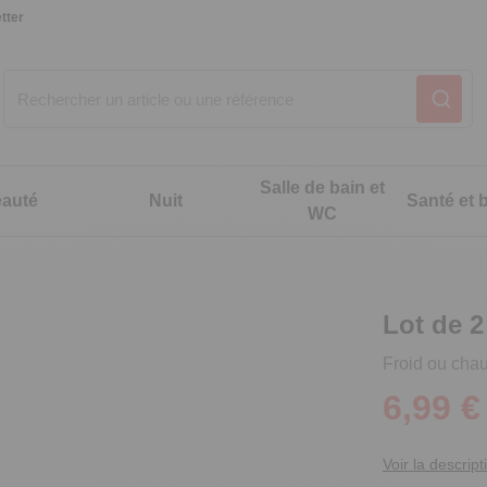
tter
Salle de bain et
auté
Nuit
Santé et b
WC
Notre produit du m
Notre produit du m
Notre produit du m
Notre produit du m
Notre produit du m
Notre produit du m
Notre produit du m
Notre produit du m
Lot de 
Froid ou chau
6,99 €
Voir la descript